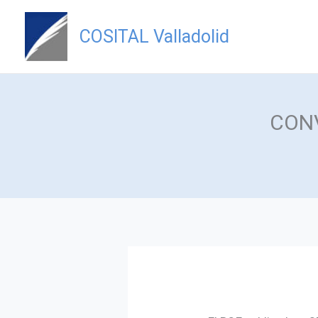
Ir
al
COSITAL Valladolid
contenido
CON