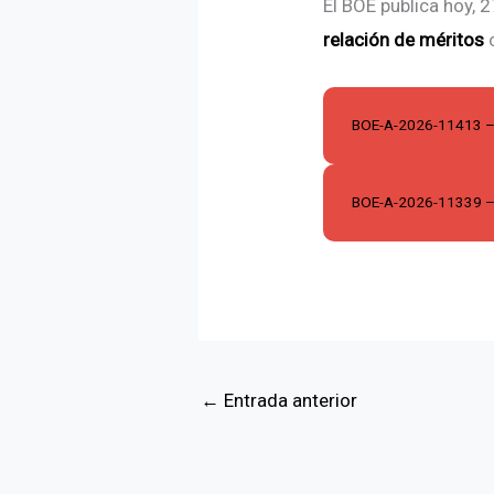
El BOE publica hoy, 
relación de méritos
c
BOE-A-2026-11413 – 
BOE-A-2026-11339 – 
←
Entrada anterior