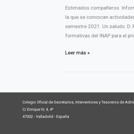
Estimados compañeros. Informam
Un
la que se convocan actividade
reto
semestre 2021. Un saludo. D. 
para
formativas del INAP para el p
los
habilitados
Actividades
Leer más »
nacionales.
formativas
Valladolid,
del
29,
INAP
30
para
de
el
noviembre
Colegio Oficial de Secretarios, Interventores y Tesoreros de Admi
primer
C/ Enrique IV, 4, 4º
y
47002 - Valladolid - España
semestre
1
2021
de