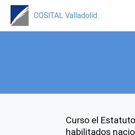
Ir
al
COSITAL Valladolid
contenido
Curso el Estatuto
habilitados nacio