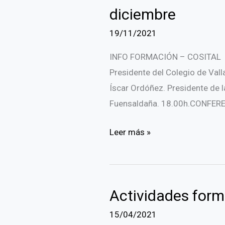
diciembre
19/11/2021
INFO FORMACIÓN – COSITAL LU
Presidente del Colegio de Vall
Íscar Ordóñez. Presidente de l
Fuensaldaña. 18.00h.CONFER
Curso
Leer más »
el
Estatuto
básico
Actividades form
del
pequeño
15/04/2021
municipio.