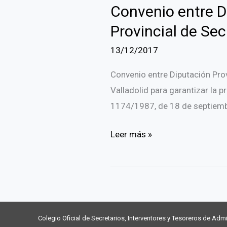
CUBIERTAS.
Convenio entre Di
–
TURNO
UE
Provincial de Sec
LIBRE
y
13/12/2017
Y
Entidades
PROMOCIÓN
Locales.
Convenio entre Diputación Provi
INTERNA
Introducción
Valladolid para garantizar la pr
a
1174/1987, de 18 de septiembre
las
Convenio
Leer más »
comunidades
entre
energéticas.
Diputación
Valladolid,
Provincial
20
de
Marzo
Valladolid
2024
Colegio Oficial de Secretarios, Interventores y Tesoreros de Admi