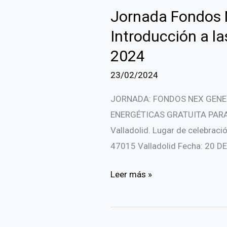
Jornada Fondos N
2024
Y
Introducción a l
2023
2024
Y
23/02/2024
OEP
AÑOS
JORNADA: FONDOS NEX GENER
2021
ENERGÉTICAS GRATUITA PARA 
Y
Valladolid. Lugar de celebrac
2022
47015 Valladolid Fecha: 20 
POR
ACUMULACION
Jornada
Leer más »
DE
Fondos
PLAZAS
Next
NO
Generation