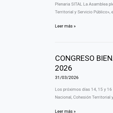
Plenaria SITAL La Asamblea pl
Territorial y Servicio Público»
CONGRESO
Leer más »
COSITAL
VALLADOLID
2026-
CONGRESO BIENAL
APROBADA
DECLARACION
2026
DE
31/03/2026
LA
XV
Los próximos días 14, 15 y 16
ASAMBLEA
Nacional, Cohesión Territorial y
PLENARIA
CONGRESO
Leer más »
SITAL