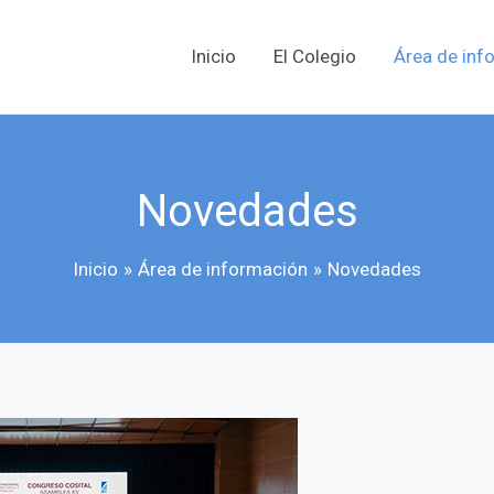
Inicio
El Colegio
Área de inf
Novedades
Inicio
Área de información
Novedades