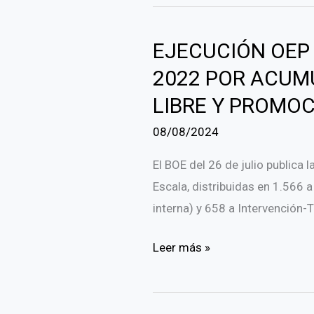
Bibliotecas
Rurales:
EJECUCIÓN OEP 
Experimentar,
activar
2022 POR ACUM
–
LIBRE Y PROMO
Biblioteca
08/08/2024
rural,
un
El BOE del 26 de julio publica 
laboratorio
Escala, distribuidas en 1.566 a
para
interna) y 658 a Intervención-
el
territorio.
EJECUCIÓN
Leer más »
OEP
ESCALA
AÑOS