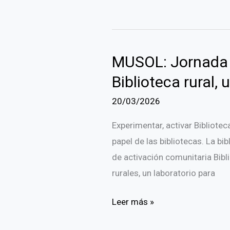
BIENAL
COSITAL VALLADOLID.
14,
MUSOL: Jornada B
15
y
Biblioteca rural, u
16
20/03/2026
de
mayo
Experimentar, activar Biblioteca
del
papel de las bibliotecas. La bi
2026
de activación comunitaria Bibl
rurales, un laboratorio para
MUSOL:
Leer más »
Jornada